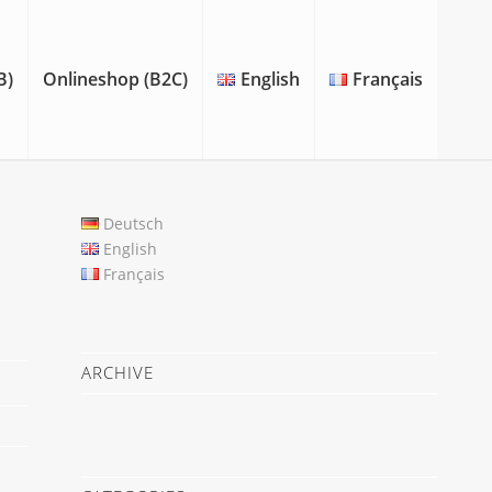
B)
Onlineshop (B2C)
English
Français
Deutsch
English
Français
ARCHIVE