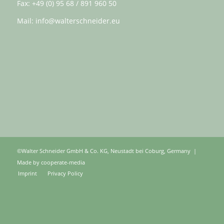
Fax: +49 (0) 95 68 / 891 960 50
Mail:
info@walterschneider.eu
©Walter Schneider GmbH & Co. KG, Neustadt bei Coburg, Germany |
Made by
cooperate-media
Imprint
Privacy Policy