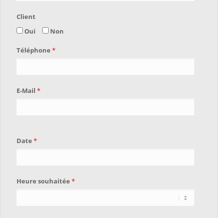
Client
Oui
Non
Téléphone
*
E-Mail
*
Date
*
Heure souhaitée
*